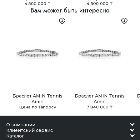
Самовывоз
4 500 000 ₸
4 500 000 ₸
В Астане, Алматы, Шымкенте и Ташкенте доступен
Вам может быть интересно
самовывоз из наших бутиков. Заказ можно получить в
удобное время после подтверждения готовности.
Браслет AMIN Tennis
Браслет AMIN Tennis
Б
Amin
Amin
Цена по запросу
7 840 000 ₸
о компании
клиентский сервис
каталог