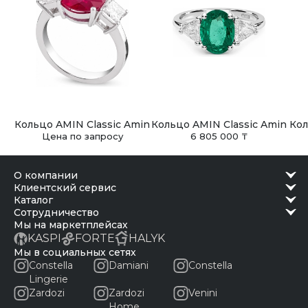
Кольцо AMIN Classic Amin
Кольцо AMIN Classic Amin
Кол
Цена по запросу
6 805 000 ₸
о компании
клиентский сервис
каталог
сотрудничество
Мы на маркетплейсах
KASPI
FORTE
HALYK
Мы в социальных сетях
Constella
Damiani
Constella
Lingerie
Zardozi
Zardozi
Venini
Home