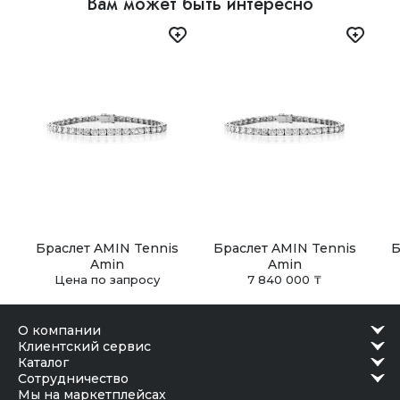
Вам может быть интересно
В Астане, Алматы, Шымкенте и Ташкенте доступен
самовывоз из наших бутиков. Заказ можно получить в
удобное время после подтверждения готовности.
Браслет AMIN Tennis
Браслет AMIN Tennis
Б
Amin
Amin
Цена по запросу
7 840 000 ₸
о компании
клиентский сервис
каталог
сотрудничество
Мы на маркетплейсах