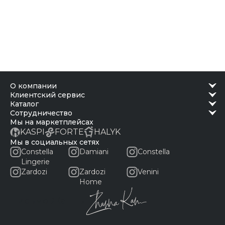
о компании
клиентский сервис
каталог
сотрудничество
Мы на маркетплейсах
KASPI
FORTE
HALYK
Мы в социальных сетях
Constella
Damiani
Constella
Lingerie
Zardozi
Zardozi
Venini
Home
Письмо Жанны