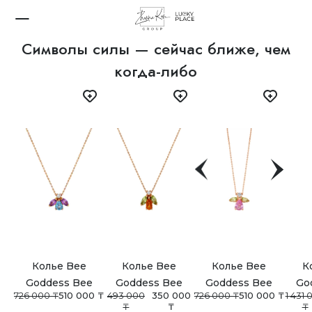
Символы силы — сейчас ближе, чем
Нижнее белье
Belle Epoque Rainbow
когда-либо
Колье Bee
Колье Bee
Колье Bee
К
Goddess Bee
Goddess Bee
Goddess Bee
Go
726 000 ₸
510 000 ₸
493 000
350 000
726 000 ₸
510 000 ₸
1 431 
₸
₸
₸