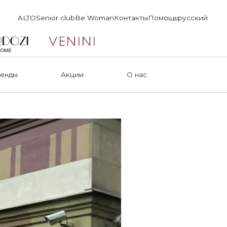
ALTO
Senior club
Be Woman
Контакты
Помощь
русский
енды
Акции
О нас