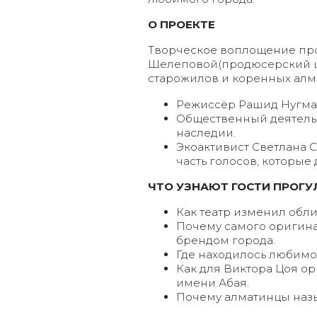
О ПРОЕКТЕ
Творческое воплощение прое
Шелеповой(продюсерский це
старожилов и коренных алм
Режиссёр Рашид Нугман
Общественный деятель 
наследии.
Экоактивист Светлана С
часть голосов, которые
ЧТО УЗНАЮТ ГОСТИ ПРОГУ
Как театр изменил обли
Почему самого оригин
брендом города.
Где находилось любимо
Как для Виктора Цоя ор
имени Абая.
Почему алматинцы назы