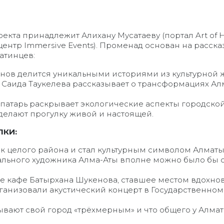
кта принадлежит Алихану Мусатаеву (портал Art of H
нтр Immersive Events). Променад основан на расска
атинцев:
ов делится уникальными историями из культурной ж
Саида Таукелева рассказывает о трансформациях Ал
патарь раскрывает экологические аспекты городской
 делают прогулку живой и настоящей.
ЛКИ:
к целого района и стал культурным символом Алматы
ального художника Алма-Аты вполне можно было бы
е кафе Батырхана Шукенова, ставшее местом вдохнов
ганизовали акустический концерт в Государственном
вают свой город «трёхмерным» и что общего у Алмат