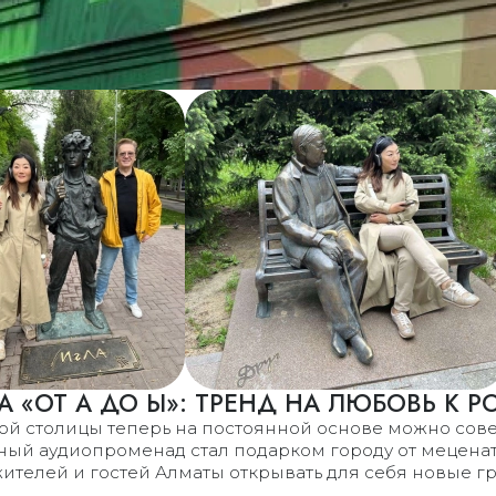
 «ОТ А ДО Ы»: ТРЕНД НА ЛЮБОВЬ К 
ной столицы теперь на постоянной основе можно сов
тный аудиопроменад стал подарком городу от мецен
ителей и гостей Алматы открывать для себя новые гр