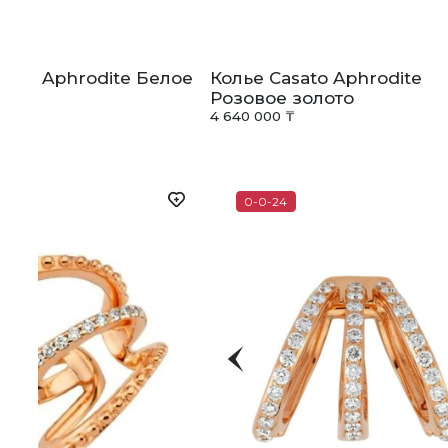
sato Aphrodite Белое
Колье Casato Aphrodite
Розовое золото
 ₸
4 640 000 ₸
0-0-24