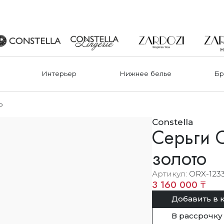
Интерьер
Нижнее белье
Бр
о
Constella
Серьги C
золото
Артикул
ORX-123
3 160 000 ₸
Добавить в 
В рассрочку