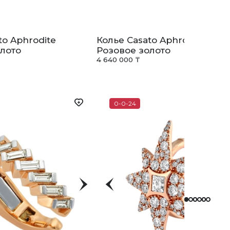
to Aphrodite
Колье Casato Aphrodite
лото
Розовое золото
4 640 000 ₸
0-0-24