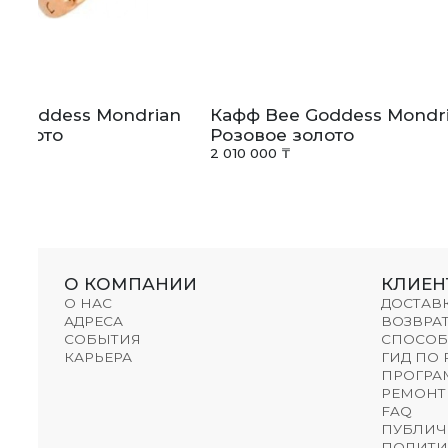
e Goddess Mondrian
Кафф Bee Goddess Mondr
 золото
Розовое золото
2 010 000 ₸
О КОМПАНИИ
КЛИЕН
О НАС
ДОСТАВ
АДРЕСА
ВОЗВРАТ
СОБЫТИЯ
СПОСОБ
КАРЬЕРА
ГИД ПО
ПРОГРА
РЕМОНТ
FAQ
ПУБЛИЧ
ПОЛИТИ