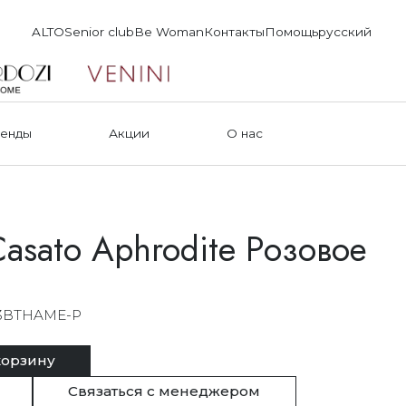
ALTO
Senior club
Be Woman
Контакты
Помощь
русский
енды
Акции
О нас
asato Aphrodite Розовое
3BTHAME-P
корзину
Связаться с менеджером