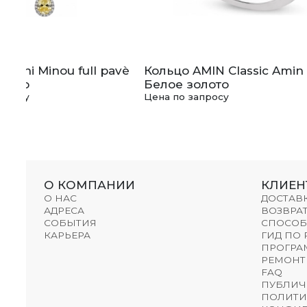
miani Minou full pavè
Кольцо AMIN Classic Amin
олото
Белое золото
апросу
Цена по запросу
О КОМПАНИИ
КЛИЕН
О НАС
ДОСТАВ
АДРЕСА
ВОЗВРАТ
СОБЫТИЯ
СПОСОБ
КАРЬЕРА
ГИД ПО
ПРОГРА
РЕМОНТ
FAQ
ПУБЛИЧ
ПОЛИТИ