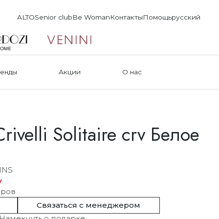
ALTO
Senior club
Be Woman
Контакты
Помощь
русский
енды
Акции
О нас
ivelli Solitaire crv Белое
1NS
у
еров
Связаться с менеджером
Намекнуть о подарке