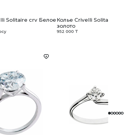
li Solitaire crv Белое
Колье Crivelli Solitaire crv Б
золото
осу
952 000 ₸