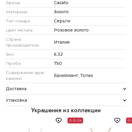
Бренд
Casato
Материал
Золото
Тип товара
Серьги
Цвет метала
Розовое золото
Страна
Италия
производитель
Вес
6.32
Проба
750
Содержание драг
Бриллиант, Топаз
камней
Доставка
Курьерская служба
Упаковка
Мы стремимся обрабатывать заказы максимально
быстро и доставлять их прямо до вашей двери в
Внимание к деталям
Украшения из коллекции
удобное для вас время.
Каждое украшение проходит тщательную проверку
0-0-24
0-
Доставка
перед отправкой.
Для клиентов из Астаны, Алматы, Шымкента и Ташкента
Упаковка
действует бесплатная доставка. При заказе до 12:00