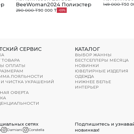
ер
BeeWoman2024 Полиэстер
149 000 ₸
50 0
290 000 ₸
90 000 ₸
69
ТСКИЙ СЕРВИС
КАТАЛОГ
КА
ВЫБОР ЖАННЫ
 ТОВАРА
БЕСТСЕЛЛЕРЫ МЕСЯЦА
Ы ОПЛАТЫ
НОВИНКИ
 РАЗМЕРАМ
ЮВЕЛИРНЫЕ ИЗДЕЛИЯ
ММА ЛОЯЛЬНОСТИ
ОДЕЖДА
 И ЧИСТКА УКРАШЕНИЙ
НИЖНЕЕ БЕЛЬЕ
ИНТЕРЬЕР
НАЯ ОФЕРТА
КА
ЕНЦИАЛЬНОСТИ
циальных сетях
Подпишитесь и узнавай
новинках!
a
Damiani
Constella