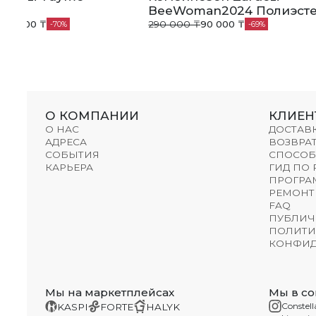
ер
BeeWoman2024 Полиэст
270 000 ₸
290 000 ₸
90 000 ₸
70
69
О КОМПАНИИ
КЛИЕН
О НАС
ДОСТАВ
АДРЕСА
ВОЗВРАТ
СОБЫТИЯ
СПОСОБ
КАРЬЕРА
ГИД ПО
ПРОГРА
РЕМОНТ
FAQ
ПУБЛИЧ
ПОЛИТИ
КОНФИД
Мы на маркетплейсах
Мы в со
Constell
KASPI
FORTE
HALYK