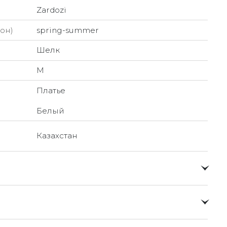
Zardozi
он)
spring-summer
Шелк
M
Платье
Белый
Казахстан
о и доставлять их прямо до вашей двери в