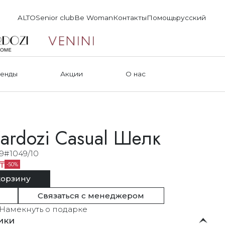
ALTO
Senior club
Be Woman
Контакты
Помощь
русский
енды
Акции
О нас
ardozi Casual Шелк
9#1049/10
₸
50
корзину
Связаться с менеджером
Намекнуть о подарке
ики