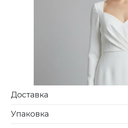
Доставка
К
Упаковка
М
у
В