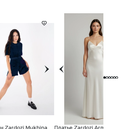
 Zardozi Mukhina
Платье Zardozi Armaniya