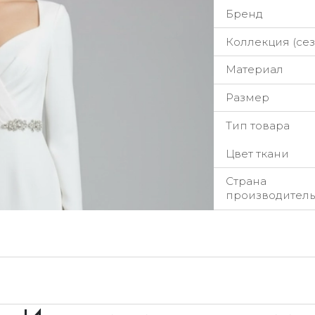
Бренд
Коллекция (сез
Материал
Размер
Тип товара
Цвет ткани
Страна
производитель
урьерская служба
ы стремимся обрабатывать заказы максимально быстр
добное для вас время.
нимание к деталям