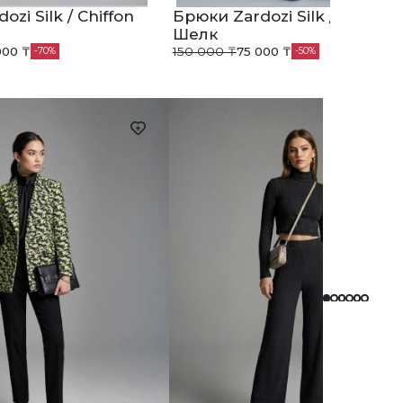
zi Silk / Chiffon
Брюки Zardozi Silk / Chiffon
Шелк
000 ₸
150 000 ₸
75 000 ₸
70
50