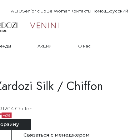
ALTO
Senior club
Be Woman
Контакты
Помощь
русский
енды
Акции
О нас
ardozi Silk / Chiffon
#1204 Chiffon
₸
40
корзину
Связаться с менеджером