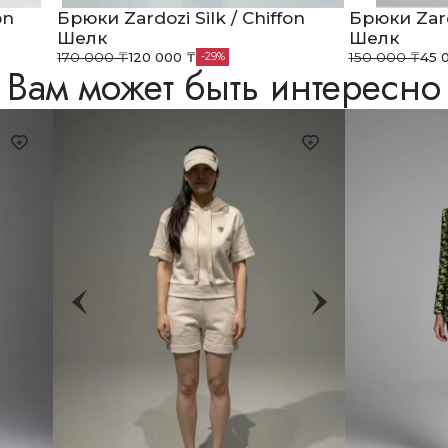
on
Брюки Zardozi Silk / Chiffon
Брюки Zardo
Шелк
Шелк
170 000 ₸
120 000 ₸
150 000 ₸
45 
29
Вам может быть интересно