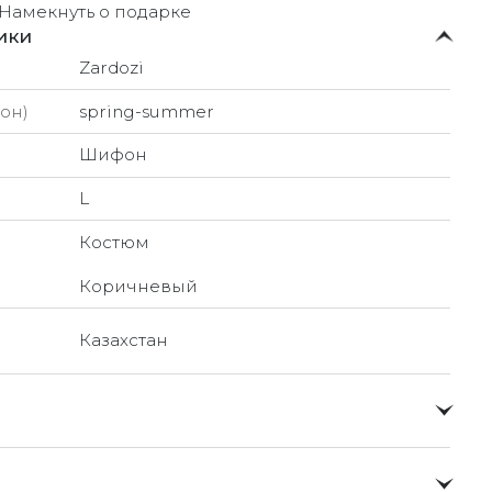
Намекнуть о подарке
ики
Zardozi
он)
spring-summer
Шифон
L
Костюм
Коричневый
Казахстан
о и доставлять их прямо до вашей двери в