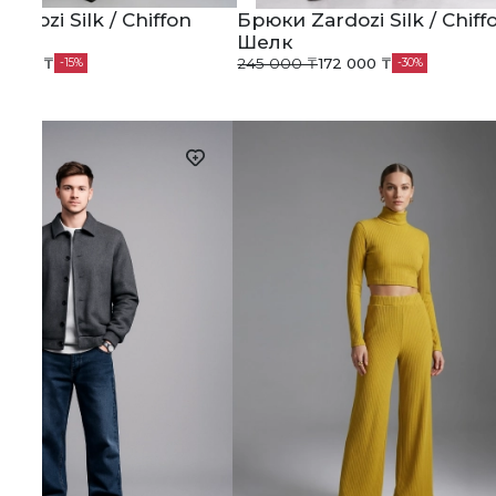
ardozi Silk / Chiffon
Брюки Zardozi Silk / Chiff
Шелк
0 000 ₸
245 000 ₸
172 000 ₸
15
30