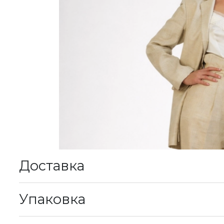
Доставка
К
Упаковка
М
у
В