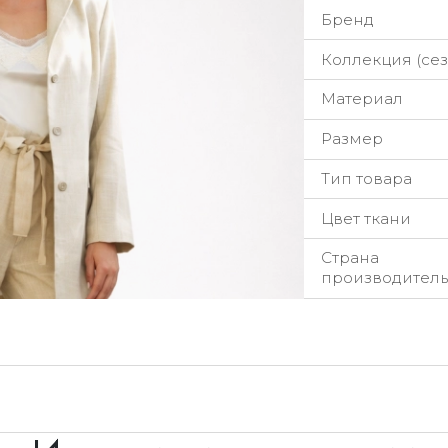
Бренд
Коллекция (сез
Материал
Размер
Тип товара
Цвет ткани
Страна
производитель
урьерская служба
ы стремимся обрабатывать заказы максимально быстр
добное для вас время.
нимание к деталям