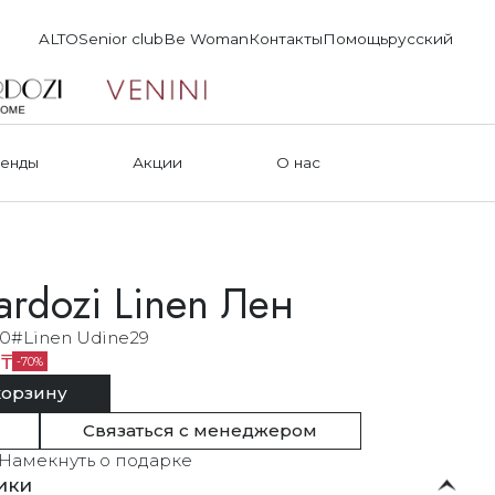
ALTO
Senior club
Be Woman
Контакты
Помощь
русский
енды
Акции
О нас
rdozi Linen Лен
70#Linen Udine29
 ₸
70
корзину
Связаться с менеджером
Намекнуть о подарке
ики