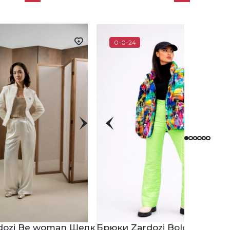
0-0-24
dozi Be woman Шелк
Брюки Zardozi Bologna