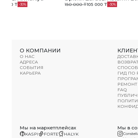
05 000 ₸
150 000 ₸
105 000 ₸
30
30
О КОМПАНИИ
КЛИЕН
О НАС
ДОСТАВ
АДРЕСА
ВОЗВРАТ
СОБЫТИЯ
СПОСОБ
КАРЬЕРА
ГИД ПО
ПРОГРА
РЕМОНТ
FAQ
ПУБЛИЧ
ПОЛИТИ
КОНФИД
Мы на маркетплейсах
Мы в со
Constell
KASPI
FORTE
HALYK