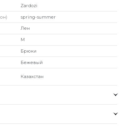
Zardozi
он)
spring-summer
Лен
M
Брюки
Бежевый
Казахстан
о и доставлять их прямо до вашей двери в