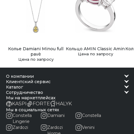
Колье Damiani Minou full
Кольцо AMIN Classic Amin
Кол
pavè
Цена по запросу
Цена по запросу
о компании
клиентский сервис
каталог
сотрудничество
Мы на маркетплейсах
KASPI
FORTE
HALYK
Мы в социальных сетях
Constella
Damiani
Constella
Lingerie
Zardozi
Zardozi
Venini
Home