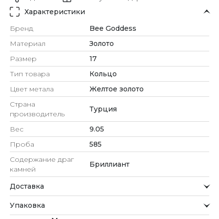
Характеристики
Бренд
Bee Goddess
Материал
Золото
Размер
17
Тип товара
Кольцо
Цвет метала
Желтое золото
Страна
Турция
производитель
Вес
9.05
Проба
585
Содержание драг
Бриллиант
камней
Доставка
Курьерская служба
Упаковка
Мы стремимся обрабатывать заказы максимально
быстро и доставлять их прямо до вашей двери в
Внимание к деталям