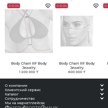
удобное время после подтверждения готовности.
0-0-24
0-0-24
0-
Body Chain RF Body
Body Chain RF Body
Jewelry
Jewelry
1 200 000 ₸
600 000 ₸
о компании
клиентский сервис
каталог
сотрудничество
Мы на маркетплейсах
KASPI
FORTE
HALYK