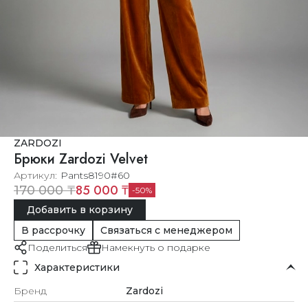
ZARDOZI
Брюки Zardozi Velvet
Артикул
Pants8190#60
85 000 ₸
170 000 ₸
50
Добавить в корзину
В рассрочку
Связаться с менеджером
Поделиться
Намекнуть о подарке
Характеристики
Бренд
Zardozi