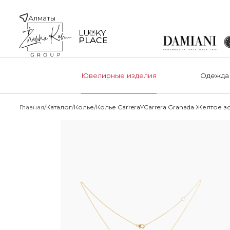
Алматы
Ювелирные изделия
Одежда
Главная
Каталог
Колье
Колье CarreraYCarrera Granada Желтое з