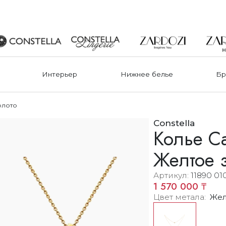
Интерьер
Нижнее белье
Бр
олото
Constella
Колье Ca
Желтое 
Артикул
11890 01
1 570 000 ₸
Цвет метала
Жел