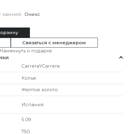
г камней
Оникс
корзину
Связаться с менеджером
Намекнуть о подарке
ики
CarreraYCarrera
Колье
Желтое золото
Испания
5.09
750