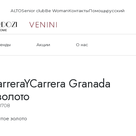
ALTO
Senior club
Be Woman
Контакты
Помощь
русский
енды
Акции
О нас
rreraYCarrera Granada
золото
0708
тое золото