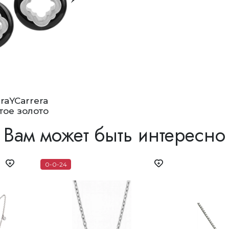
 Астане, Алматы, Шымкенте и Ташкенте доступен само
добное время после подтверждения готовности.
raYCarrera
тое золото
Вам может быть интересно
0-0-24