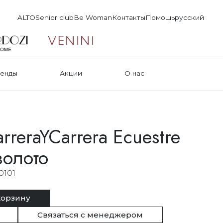
ALTO
Senior club
Be Woman
Контакты
Помощь
русский
енды
Акции
О нас
rreraYCarrera Ecuestre
золото
0101
корзину
Связаться с менеджером