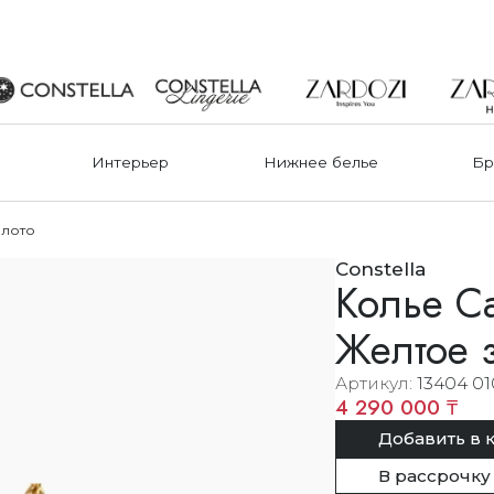
Интерьер
Нижнее белье
Бр
олото
Constella
Колье Ca
Желтое 
Артикул
13404 01
4 290 000 ₸
Добавить в 
В рассрочку