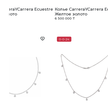
CarreraYCarrera Ecuestre
Колье CarreraYCarrera E
 золото
Желтое золото
0 ₸
6 500 000 ₸
0-0-24