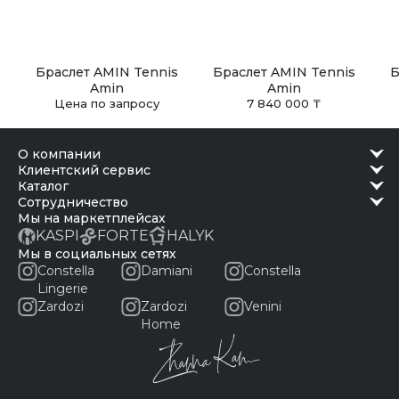
Браслет AMIN Tennis
Браслет AMIN Tennis
Б
Amin
Amin
Цена по запросу
7 840 000 ₸
о компании
клиентский сервис
каталог
сотрудничество
Мы на маркетплейсах
KASPI
FORTE
HALYK
Мы в социальных сетях
Constella
Damiani
Constella
Lingerie
Zardozi
Zardozi
Venini
Home
Письмо Жанны