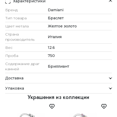
Характеристики
Бренд
Damiani
Тип товара
Браслет
Цвет метала
Желтое золото
Страна
Италия
производитель
Вес
12.6
Проба
750
Содержание драг
Бриллиант
камней
Доставка
Курьерская служба
Упаковка
Мы стремимся обрабатывать заказы максимально
быстро и доставлять их прямо до вашей двери в
Внимание к деталям
Украшения из коллекции
удобное для вас время.
Каждое украшение проходит тщательную проверку
Доставка
перед отправкой.
Для клиентов из Астаны, Алматы, Шымкента и Ташкента
Упаковка
действует бесплатная доставка. При заказе до 12:00