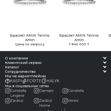
Браслет AMIN Tennis
Браслет AMIN Tennis
Б
Amin
Amin
Цена по запросу
7 840 000 ₸
о компании
клиентский сервис
каталог
сотрудничество
Мы на маркетплейсах
KASPI
FORTE
HALYK
Мы в социальных сетях
Constella
Damiani
Constella
Lingerie
Zardozi
Zardozi
Venini
Home