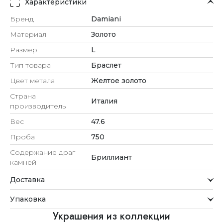
Характеристики
Бренд
Damiani
Материал
Золото
Размер
L
Тип товара
Браслет
Цвет метала
Желтое золото
Страна
Италия
производитель
Вес
47.6
Проба
750
Содержание драг
Бриллиант
камней
Доставка
Курьерская служба
Упаковка
Мы стремимся обрабатывать заказы максимально
быстро и доставлять их прямо до вашей двери в
Внимание к деталям
Украшения из коллекции
удобное для вас время.