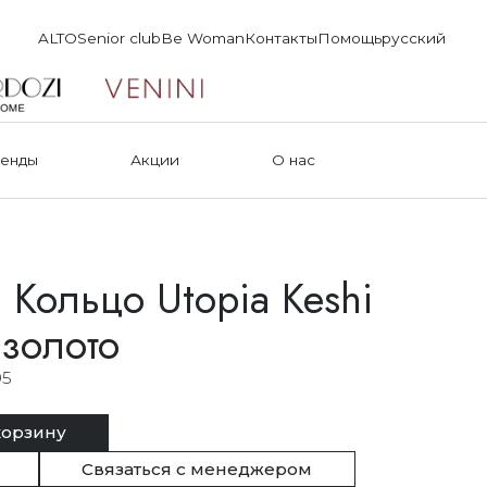
ALTO
Senior club
Be Woman
Контакты
Помощь
русский
енды
Акции
О нас
a Кольцо Utopia Keshi
 золото
05
корзину
Связаться с менеджером