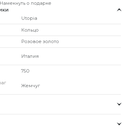
Намекнуть о подарке
ики
Utopia
Кольцо
Розовое золото
Италия
750
раг
Жемчуг
о и доставлять их прямо до вашей двери в