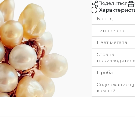
Поделиться
Характерист
Бренд
Тип товара
Цвет метала
Страна
производитель
Проба
Содержание д
камней
урьерская служба
ы стремимся обрабатывать заказы максимально быстр
добное для вас время.