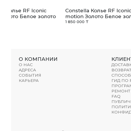
la Колье RF Iconic
Constella Колье RF Iconi
 Золото Белое золото
motion Золото Белое зо
 ₸
1 850 000 ₸
О КОМПАНИИ
КЛИЕН
О НАС
ДОСТАВ
АДРЕСА
ВОЗВРАТ
СОБЫТИЯ
СПОСОБ
КАРЬЕРА
ГИД ПО
ПРОГРА
РЕМОНТ
FAQ
ПУБЛИЧ
ПОЛИТИ
КОНФИД