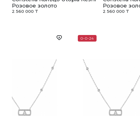
Розовое золото
Розовое зол
2 560 000 ₸
2 560 000 ₸
24
0-0-24