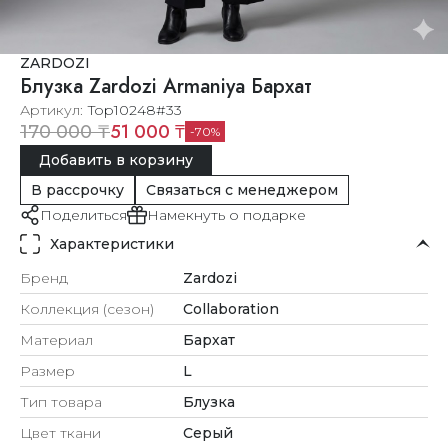
ZARDOZI
Блузка Zardozi Armaniya Бархат
Артикул
Top10248#33
51 000 ₸
170 000 ₸
70
Добавить в корзину
В рассрочку
Связаться с менеджером
Поделиться
Намекнуть о подарке
Характеристики
Бренд
Zardozi
Коллекция (сезон)
Collaboration
Материал
Бархат
Размер
L
Тип товара
Блузка
Цвет ткани
Серый