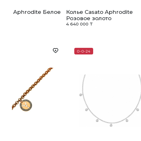
sato Aphrodite Белое
Колье Casato Aphrodite
Розовое золото
 ₸
4 640 000 ₸
0-0-24