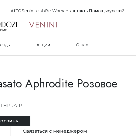
ALTO
Senior club
Be Woman
Контакты
Помощь
русский
енды
Акции
О нас
sato Aphrodite Розовое
BTHPRA-P
корзину
Связаться с менеджером