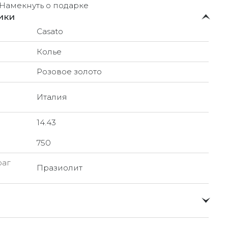
Намекнуть о подарке
ики
Casato
Колье
Розовое золото
Италия
14.43
750
раг
Празиолит