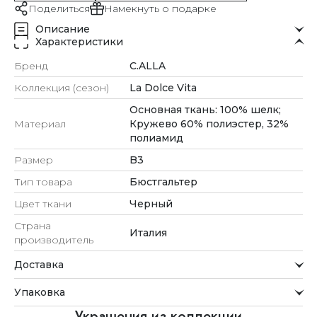
Поделиться
Намекнуть о подарке
Описание
Характеристики
Бренд
C.ALLA
Коллекция (сезон)
La Dolce Vita
Основная ткань: 100% шелк;
Материал
Кружево 60% полиэстер, 32%
полиамид
Размер
B3
Тип товара
Бюстгальтер
Цвет ткани
Черный
Страна
Италия
производитель
Доставка
Курьерская служба
Упаковка
Мы стремимся обрабатывать заказы максимально
быстро и доставлять их прямо до вашей двери в
Внимание к деталям
Украшения из коллекции