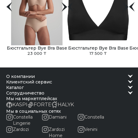
Бюстгальтер Bye Bra Base
Бюстгальтер Bye Bra Base
Бюс
23 000 ₸
17 500 ₸
о компании
клиентский сервис
каталог
сотрудничество
Мы на маркетплейсах
KASPI
FORTE
HALYK
Мы в социальных сетях
Constella
Damiani
Constella
Lingerie
Zardozi
Zardozi
Venini
Home