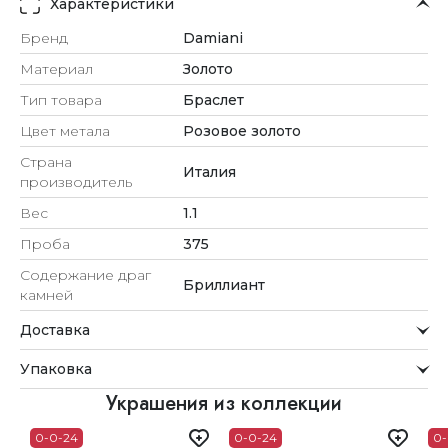
Характеристики
Бренд
Damiani
Материал
Золото
Тип товара
Браслет
Цвет метала
Розовое золото
Страна
Италия
производитель
Вес
1.1
Проба
375
Содержание драг
Бриллиант
камней
Доставка
Курьерская служба
Упаковка
Мы стремимся обрабатывать заказы максимально
быстро и доставлять их прямо до вашей двери в
Внимание к деталям
Украшения из коллекции
удобное для вас время.
Каждое украшение проходит тщательную проверку
0-0-24
0-0-24
0-
Доставка
перед отправкой.