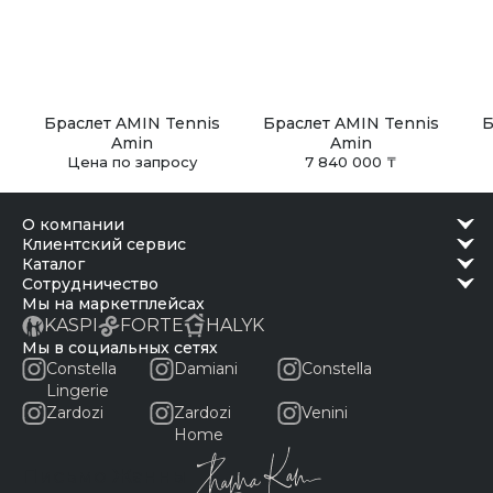
Браслет AMIN Tennis
Браслет AMIN Tennis
Б
Amin
Amin
Цена по запросу
7 840 000 ₸
о компании
клиентский сервис
каталог
сотрудничество
Мы на маркетплейсах
KASPI
FORTE
HALYK
Мы в социальных сетях
Constella
Damiani
Constella
Lingerie
Zardozi
Zardozi
Venini
Home
Письмо Жанны