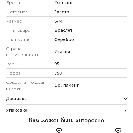
Бренд
Damiani
Материал
Золото
Размер
S/M
Тип товара
Браслет
Цвет метала
Серебро
Страна
Италия
производитель
Вес
95
Проба
750
Содержание драг
Бриллиант
камней
Доставка
Курьерская служба
Упаковка
Мы стремимся обрабатывать заказы максимально
быстро и доставлять их прямо до вашей двери в
Внимание к деталям
Вам может быть интересно
удобное для вас время.
Каждое украшение проходит тщательную проверку
Доставка
перед отправкой.