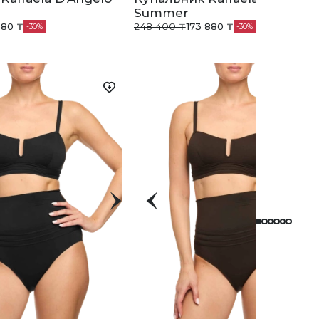
Summer
680 ₸
248 400 ₸
173 880 ₸
30
30