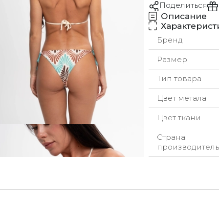
Поделиться
Описание
Характерист
Бренд
Размер
Тип товара
Цвет метала
Цвет ткани
Страна
производитель
урьерская служба
ы стремимся обрабатывать заказы максимально быстр
добное для вас время.