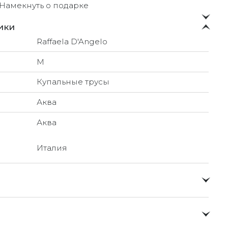
Намекнуть о подарке
ики
Raffaela D'Angelo
M
Купальные трусы
Аква
Аква
Италия
о и доставлять их прямо до вашей двери в