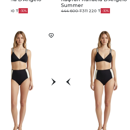
Summer
252 000 ₸
444 600 ₸
311 220 ₸
30
30