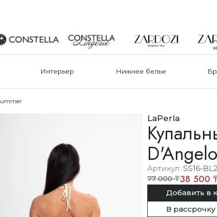
Интерьер
Нижнее белье
Бр
 Summer
LaPerla
Купальны
D'Angel
Артикул
SS16-BL
38 500 
77 000 ₸
Добавить в 
В рассрочку