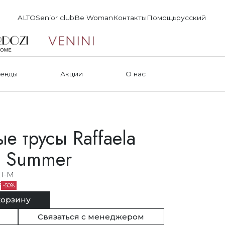
ALTO
Senior club
Be Woman
Контакты
Помощь
русский
енды
Акции
О нас
е трусы Raffaela
o Summer
21-M
₸
50
корзину
Связаться с менеджером