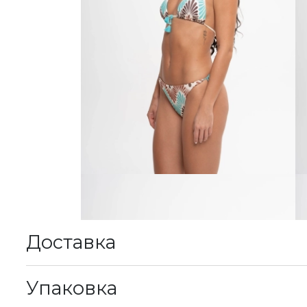
Доставка
К
Упаковка
М
у