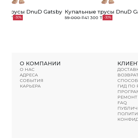
ые трусы DnuD Gatsby
Купальные трусы DnuD G
 300 ₸
59 000 ₸
41 300 ₸
30
30
О КОМПАНИИ
КЛИЕН
О НАС
ДОСТАВ
АДРЕСА
ВОЗВРАТ
СОБЫТИЯ
СПОСОБ
КАРЬЕРА
ГИД ПО
ПРОГРА
РЕМОНТ
FAQ
ПУБЛИЧ
ПОЛИТИ
КОНФИД