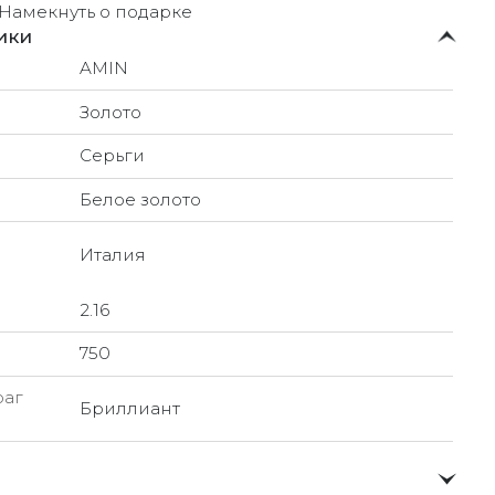
Намекнуть о подарке
ики
AMIN
Золото
Серьги
Белое золото
Италия
2.16
750
раг
Бриллиант