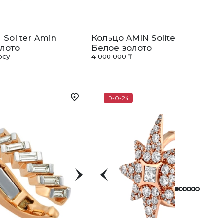
 Soliter Amin
Кольцо AMIN Soliter Amin
лото
Белое золото
осу
4 000 000 ₸
0-0-24