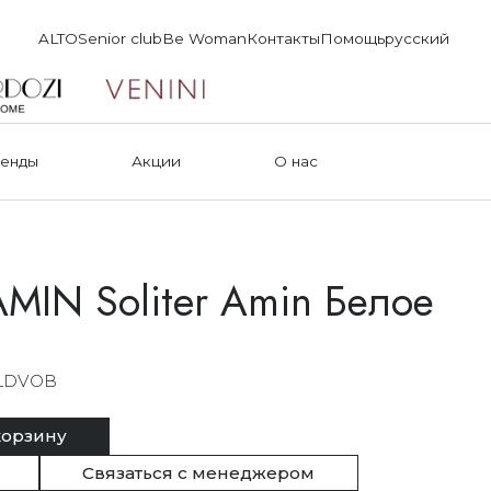
ALTO
Senior club
Be Woman
Контакты
Помощь
русский
енды
Акции
О нас
MIN Soliter Amin Белое
LDVOB
корзину
Связаться с менеджером