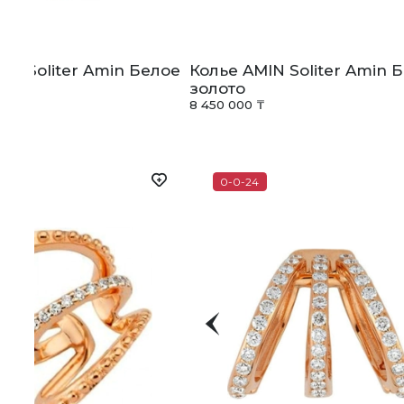
IN Soliter Amin Белое
Колье AMIN Soliter Amin 
золото
₸
8 450 000 ₸
0-0-24