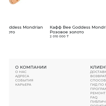
e Goddess Mondrian
Кафф Bee Goddess Mondr
 золото
Розовое золото
2 010 000 ₸
О КОМПАНИИ
КЛИЕН
О НАС
ДОСТАВ
АДРЕСА
ВОЗВРАТ
СОБЫТИЯ
СПОСОБ
КАРЬЕРА
ГИД ПО
ПРОГРА
РЕМОНТ
FAQ
ПУБЛИЧ
ПОЛИТИ